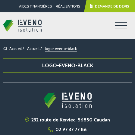
AIDES FINANCIÈRES
RÉALISATIONS
DEMANDE DE DEVIS
Accueil
/
Accueil
/
logo-eveno-black
LOGO-EVENO-BLACK
232 route de Kerviec, 56850 Caudan
02 97 37 77 86