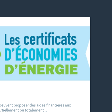
 peuvent proposer des aides financières aux
artiellement ou totalement ...