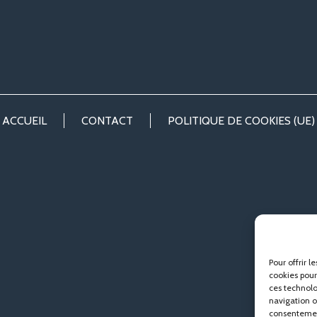
ACCUEIL
CONTACT
POLITIQUE DE COOKIES (UE)
Pour offrir l
cookies pour
ces technolo
navigation ou
consentement