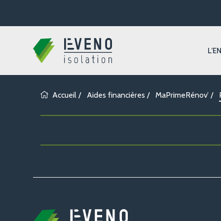
L’E
Accueil
/
Aides financières
/
MaPrimeRénov’
/