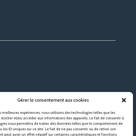
Gérer le consentement aux cookies
es meilleures expériences, nous utilisons des technologies telles que les
 stocker et/ou accéder aux informations des appareils. Le fait de consentir à
gies nous permettra de traiter des données telles que le comportement de
 les ID uniques sur ce site. Le fait de ne pas consentir ou de retirer son
 peut avoir un effet négatif sur certaines caractéristiques et fonctions.