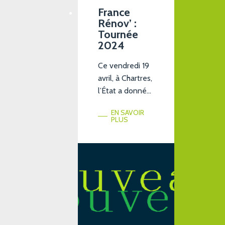
France
Rénov’ :
Tournée
2024
Ce vendredi 19
avril, à Chartres,
l’État a donné
le coup d’envoi
EN SAVOIR
d’une tournée
PLUS
nationale afin
de promouvoir
ses dispositifs
d’aide à la
rénovation des
logements. La
tournée France
Rénov, prévue