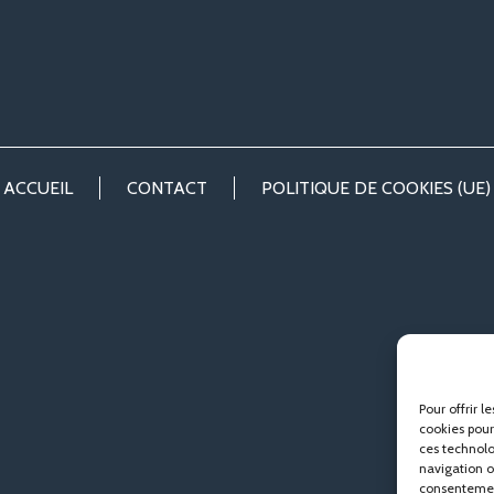
ACCUEIL
CONTACT
POLITIQUE DE COOKIES (UE)
Pour offrir l
cookies pour
ces technolo
navigation ou
consentement