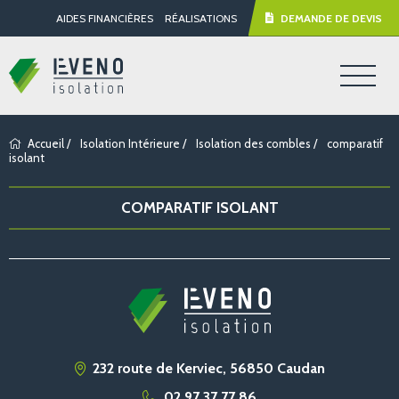
AIDES FINANCIÈRES
RÉALISATIONS
DEMANDE DE DEVIS
Accueil
/
Isolation Intérieure
/
Isolation des combles
/
comparatif
isolant
COMPARATIF ISOLANT
232 route de Kerviec, 56850 Caudan
02 97 37 77 86