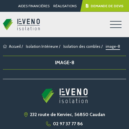
AIDES FINANCIÈRES
RÉALISATIONS
DEMANDE DE DEVIS
Accueil
/
Isolation Intérieure
/
Isolation des combles
/
image-8
IMAGE-8
232 route de Kerviec, 56850 Caudan
02 97 37 77 86