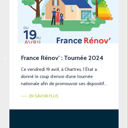
France Rénov’ : Tournée 2024
Ce vendredi 19 avril, à Chartres, l’État a
donné le coup d’envoi d’une tournée
nationale afin de promouvoir ses dispositifs
d’aide à la rénovation des logements. La
EN SAVOIR PLUS
tournée France Rénov, prévue pour être
nationale, est pilotée par l’Anah (l’Agence
nationale de l’habitat), en charge des aides
pour les logements privés, dont
MaPrimeRénov’. En quoi consistera […]