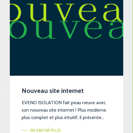
Nouveau site internet
EVENO ISOLATION fait peau neuve avec
son nouveau site internet ! Plus moderne,
plus complet et plus intuitif, il présente
notre société et nos prestations en détail.
EN SAVOIR PLUS
Vous retrouverez également toutes nos