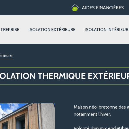
AIDES FINANCIÈRES
NTREPRISE
ISOLATION EXTÉRIEURE
ISOLATION INTÉRIEUR
érieure
SOLATION THERMIQUE EXTÉRIEU
Maison néo-bretonne des an
notamment l’hiver.
Volonté d’un mix enduit/ba