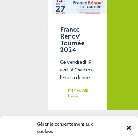
également
toutes nos
réalisations
avec un module
France
Rénov’ :
« Avant/Après »
Tournée
intégré, ainsi
2024
qu’une partie
détaillée sur les
Ce vendredi 19
aides
avril, à Chartres,
financières
l’État a donné
disponibles en
le coup d’envoi
cas de travaux
EN SAVOIR
d’une tournée
PLUS
de rénovation
nationale afin
énergétique.
de promouvoir
Nous […]
ses dispositifs
d’aide à la
Gérer le consentement aux
rénovation des
cookies